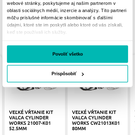
PÁČIŤ
webové stránky, poskytujeme aj našim partnerom v
oblasti sociálnych médií, inzercie a analýzy. Títo partneri
môžu príslušné informácie skombinovať s ďalšími
údajmi, ktoré ste im poskytli alebo ktoré od vás získali,
keď ste používali ich služby.
PODOBNÉ PRODUKTY
Povoliť všetko
Prispôsobiť
VEĽKÉ VŔTANIE KIT
VEĽKÉ VŔTANIE KIT
VALCA CYLINDER
VALCA CYLINDER
WORKS 21007-K01
WORKS CW21013K01
52.5MM
80MM