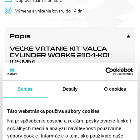
Doprava zdarma od 80 €
Výmena a vrátenie tovaru do 14 dní
Popis
VEĽKÉ VŔTANIE KIT VALCA
CYLINDER WORKS 21104-K01
105MM
+3mm Big Bore Cylinder Kit. 727cc. 9.2:1 Comp. 105mm. Uses
Vertex #23626. Makes 770cc when used with Hot Rods
Crankshaft #4179.
Súhlas
Detaily
O cookies
Doprava a vrátenie
Táto webstránka používa súbory cookies
Na prispôsobenie obsahu a reklám, poskytovanie funkcií
sociálnych médií a analýzu návštevnosti používame
MOHLO BY SA VÁM
súbory cookie. Informácie o tom, ako používate naše