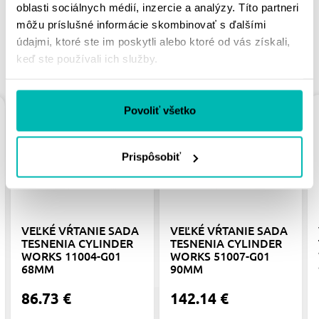
oblasti sociálnych médií, inzercie a analýzy. Títo partneri
môžu príslušné informácie skombinovať s ďalšími
údajmi, ktoré ste im poskytli alebo ktoré od vás získali,
keď ste používali ich služby.
PODOBNÉ PRODUKTY
Povoliť všetko
Prispôsobiť
VEĽKÉ VŔTANIE SADA
VEĽKÉ VŔTANIE SADA
TESNENIA CYLINDER
TESNENIA CYLINDER
WORKS 11004-G01
WORKS 51007-G01
68MM
90MM
86.73 €
142.14 €