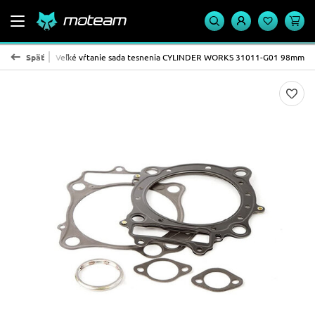
ého vŕtania
Späť
Veľké vŕtanie sada tesnenia CYLINDER WORKS 31011-G01 98mm