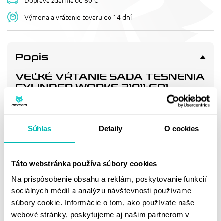
Doprava zdarma od 80 €
Výmena a vrátenie tovaru do 14 dní
Popis
VEĽKÉ VŔTANIE SADA TESNENIA
CYLINDER WORKS 31011-G01
98MM
+2mm Big Bore Top-End Gasket Kit. 98mm.
Súhlas
Detaily
O cookies
Doprava a vrátenie
Táto webstránka používa súbory cookies
Na prispôsobenie obsahu a reklám, poskytovanie funkcií
MOHLO BY SA VÁM
sociálnych médií a analýzu návštevnosti používame
PÁČIŤ
súbory cookie. Informácie o tom, ako používate naše
webové stránky, poskytujeme aj našim partnerom v