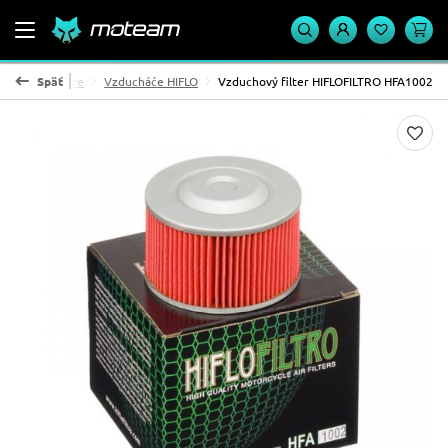
zduchové filtre
Späť
Vzducháče HIFLO
Vzduchový filter HIFLOFILTRO HFA1002