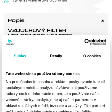
Výmena a vrátenie tovaru do 14 dní
Popis
VZDUCHOVÝ FILTER
HIFLOFILTRO HFA1002
Vzduchový filtr - náhrada OEM (17211-GB4-770)
Súhlas
Detaily
O cookies
Doprava a vrátenie
Táto webstránka používa súbory cookies
MOHLO BY SA VÁM
Na prispôsobenie obsahu a reklám, poskytovanie funkcií
PÁČIŤ
sociálnych médií a analýzu návštevnosti používame
súbory cookie. Informácie o tom, ako používate naše
webové stránky, poskytujeme aj našim partnerom v
oblasti sociálnych médií, inzercie a analýzy. Títo partneri
môžu príslušné informácie skombinovať s ďalšími