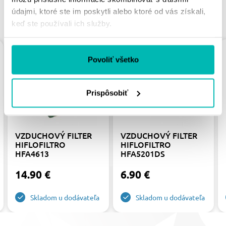
údajmi, ktoré ste im poskytli alebo ktoré od vás získali,
PODOBNÉ PRODUKTY
keď ste používali ich služby.
Povoliť všetko
Prispôsobiť
VZDUCHOVÝ FILTER
VZDUCHOVÝ FILTER
HIFLOFILTRO
HIFLOFILTRO
HFA4613
HFA5201DS
14.90 €
6.90 €
Skladom u dodávateľa
Skladom u dodávateľa