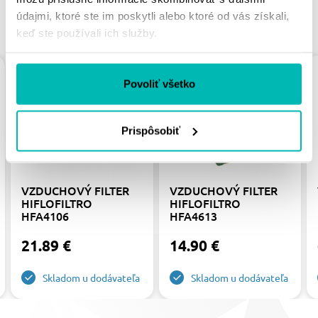
údajmi, ktoré ste im poskytli alebo ktoré od vás získali,
PODOBNÉ PRODUKTY
keď ste používali ich služby.
Povoliť všetko
Prispôsobiť
VZDUCHOVÝ FILTER
VZDUCHOVÝ FILTER
HIFLOFILTRO
HIFLOFILTRO
HFA4106
HFA4613
21.89 €
14.90 €
Skladom u dodávateľa
Skladom u dodávateľa