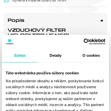
Výmena a vrátenie tovaru do 14 dní
Popis
VZDUCHOVÝ FILTER
HIFLOFILTRO HFA1601
Vzduchový filtr - náhrada OEM (17211-460-000)
Súhlas
Detaily
O cookies
Doprava a vrátenie
Táto webstránka používa súbory cookies
MOHLO BY SA VÁM
Na prispôsobenie obsahu a reklám, poskytovanie funkcií
PÁČIŤ
sociálnych médií a analýzu návštevnosti používame
súbory cookie. Informácie o tom, ako používate naše
webové stránky, poskytujeme aj našim partnerom v
oblasti sociálnych médií, inzercie a analýzy. Títo partneri
môžu príslušné informácie skombinovať s ďalšími