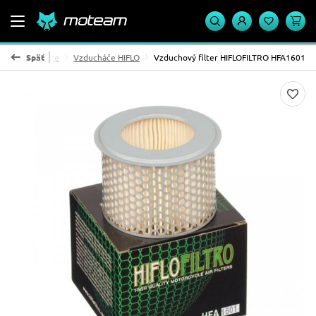
zduchové filtre
Späť
Vzducháče HIFLO
Vzduchový filter HIFLOFILTRO HFA1601