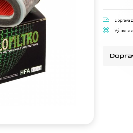
Doprava z
Výmena a 
Doprav