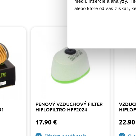
médií, inzercie a analýzy. Tí
alebo ktoré od vás získali, ke
PENOVÝ VZDUCHOVÝ FILTER
VZDUC
01
HIFLOFILTRO HFF2024
HIFLOF
17.90 €
22.90
Skladom u dodávateľa
Skl