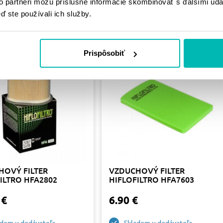
PODOBNÉ
to partneri môžu príslušné informácie skombinovať s ďalšími údaj
ď ste používali ich služby.
PRODUKTY
Prispôsobiť
HOVÝ FILTER
VZDUCHOVÝ FILTER
ILTRO HFA2802
HIFLOFILTRO HFA7603
 €
6.90 €
adom u dodávateľa
Skladom u dodávateľa