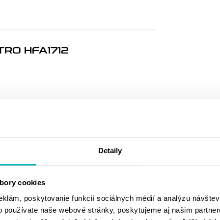
TRO HFA1712
MOHLO BY SA
VÁM PÁČIŤ
Detaily
bory cookies
eklám, poskytovanie funkcií sociálnych médií a analýzu návšte
o používate naše webové stránky, poskytujeme aj našim partner