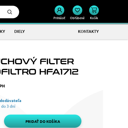
Prihlásiť
Obľúbené
Košík
KY
DIELY
KONTAKTY
CHOVÝ FILTER
FILTRO HFA1712
DPH
 dodávateľa
 do 3 dní
PRIDAŤ DO KOŠÍKA