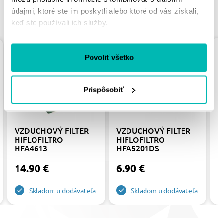
údajmi, ktoré ste im poskytli alebo ktoré od vás získali,
PODOBNÉ PRODUKTY
keď ste používali ich služby.
Povoliť všetko
Prispôsobiť
VZDUCHOVÝ FILTER
VZDUCHOVÝ FILTER
HIFLOFILTRO
HIFLOFILTRO
HFA4613
HFA5201DS
14.90 €
6.90 €
Skladom u dodávateľa
Skladom u dodávateľa