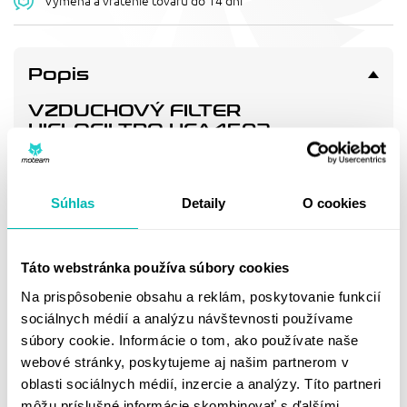
Výmena a vrátenie tovaru do 14 dní
Popis
VZDUCHOVÝ FILTER
HIFLOFILTRO HFA4502
Vzduchový filtr - náhrada OEM (2GV-14451-00)
Súhlas
Detaily
O cookies
Doprava a vrátenie
Táto webstránka používa súbory cookies
MOHLO BY SA VÁM
Na prispôsobenie obsahu a reklám, poskytovanie funkcií
PÁČIŤ
sociálnych médií a analýzu návštevnosti používame
súbory cookie. Informácie o tom, ako používate naše
webové stránky, poskytujeme aj našim partnerom v
oblasti sociálnych médií, inzercie a analýzy. Títo partneri
môžu príslušné informácie skombinovať s ďalšími