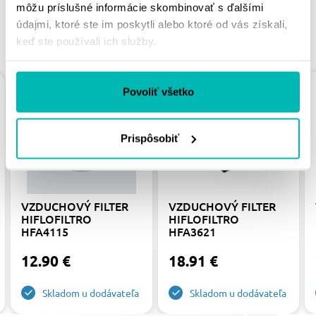
môžu príslušné informácie skombinovať s ďalšími
údajmi, ktoré ste im poskytli alebo ktoré od vás získali,
PODOBNÉ PRODUKTY
keď ste používali ich služby.
Povoliť všetko
Prispôsobiť
VZDUCHOVÝ FILTER
VZDUCHOVÝ FILTER
HIFLOFILTRO
HIFLOFILTRO
HFA4115
HFA3621
12.90 €
18.91 €
Skladom u dodávateľa
Skladom u dodávateľa