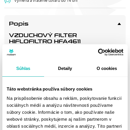
Výmena a vrátenie tovaru do 14 dní
Popis
VZDUCHOVÝ FILTER
HIFLOFILTRO HFA4611
Vzduchový filtr - náhrada OEM (4TV-14468-00, 4WE-14468-
00)
Súhlas
Detaily
O cookies
Doprava a vrátenie
Táto webstránka používa súbory cookies
MOHLO BY SA VÁM
Na prispôsobenie obsahu a reklám, poskytovanie funkcií
sociálnych médií a analýzu návštevnosti používame
PÁČIŤ
súbory cookie. Informácie o tom, ako používate naše
webové stránky, poskytujeme aj našim partnerom v
oblasti sociálnych médií, inzercie a analýzy. Títo partneri