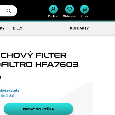
Prihlásiť
Obľúbené
Košík
KY
DIELY
KONTAKTY
CHOVÝ FILTER
OFILTRO HFA7603
H
 dodávateľa
 do 3 dní
PRIDAŤ DO KOŠÍKA