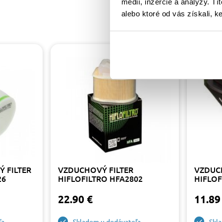
médií, inzercie a analýzy. Tí
alebo ktoré od vás získali, ke
 FILTER
VZDUCHOVÝ FILTER
VZDUC
26
HIFLOFILTRO HFA2802
HIFLOF
22.90 €
11.89
ľa
Skladom u dodávateľa
Skl