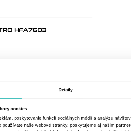
LTRO HFA7603
MOHLO BY SA
VÁM PÁČIŤ
Detaily
bory cookies
eklám, poskytovanie funkcií sociálnych médií a analýzu návšte
o používate naše webové stránky, poskytujeme aj našim partner