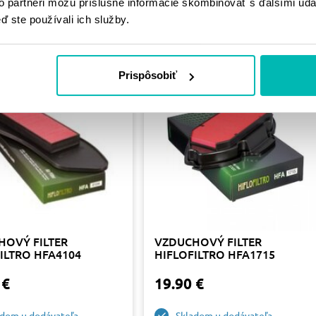
PODOBNÉ
to partneri môžu príslušné informácie skombinovať s ďalšími údaj
ď ste používali ich služby.
PRODUKTY
Prispôsobiť
HOVÝ FILTER
VZDUCHOVÝ FILTER
ILTRO HFA4104
HIFLOFILTRO HFA1715
 €
19.90 €
adom u dodávateľa
Skladom u dodávateľa