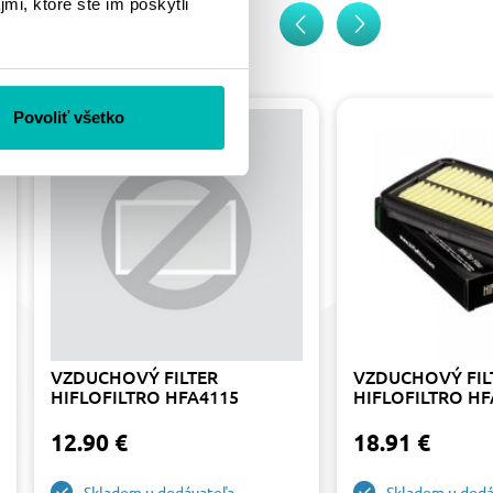
mi, ktoré ste im poskytli
Povoliť všetko
VZDUCHOVÝ FILTER
VZDUCHOVÝ FIL
HIFLOFILTRO HFA4115
HIFLOFILTRO HF
12.90 €
18.91 €
Skladom u dodávateľa
Skladom u dodá