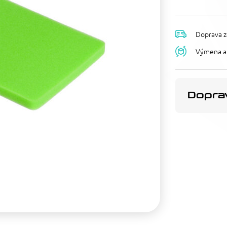
Doprava z
Výmena a 
Doprav