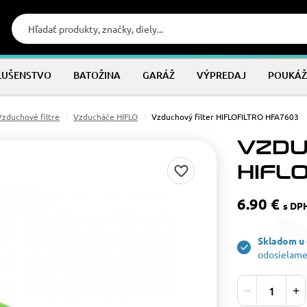
LUŠENSTVO
BATOŽINA
GARÁŽ
VÝPREDAJ
POUKÁŽ
Vzduchové filtre
Vzducháče HIFLO
Vzduchový filter HIFLOFILTRO HFA7603
VZDU
HIFL
6.90 €
s DP
Skladom u
odosielame