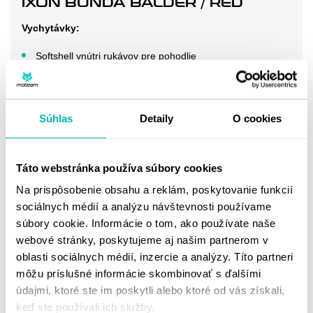
IXON BUNDA BALDER / RED
Vychytávky:
Softshell vnútri rukávov pre pohodlie
Neoprénové zakončenie goliera, extra popruh a úchyt pre
ľahké pootvorenie pre ideálne vetranie
Súhlas
Detaily
O cookies
Viaceré popruhy pre ideálny fit na bicepsoch a
predlaktiach
Sťahovacie popruhy na bokoch a zadku
Táto webstránka používa súbory cookies
4 klasické vrecká
Na prispôsobenie obsahu a reklám, poskytovanie funkcií
sociálnych médií a analýzu návštevnosti používame
1 veľké vrecko na chrbte
súbory cookie. Informácie o tom, ako používate naše
1 vodeodolné vrecko
webové stránky, poskytujeme aj našim partnerom v
oblasti sociálnych médií, inzercie a analýzy. Títo partneri
2 vrecká na vložke + 1 vnútorné vrecko
môžu príslušné informácie skombinovať s ďalšími
Dva zipsy na zopnutie s nohavicami alebo riflami
údajmi, ktoré ste im poskytli alebo ktoré od vás získali,
Zobraziť viac
keď ste používali ich služby.
Materiál: