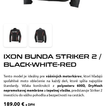
IXON BUNDA STRIKER 2 /
BLACK-WHITE-RED
Tento model je ideálny pre
vášnivých motorkárov
, ktorí hľadajú
spoľahlivé moto oblečenie na každý deň, ktoré spĺňa najvyššie
štandardy. Vďaka konštrukcii z
polyesteru 600D, DryMesh
nepremokavej membráne
a
tepelnej vložke
, predstavuje Striker 2
investíciu do vášho pohodlia a bezpečnosti na cestách.
189.00 €
s DPH