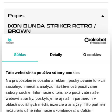
Popis
IXON BUNDA STRIKER RETRO /
BROWN
Skvelá, štýlová a bezpečná bunda pre každého motorkára.
Priaznivá cena, veľa možností odvetrania a precízne
spracovanie z nej robia jasnú voľbu na každú tvoju cestu !
Súhlas
Detaily
O cookies
Vychytávky:
2 ventilácie na hrudi, zips a mesh
Táto webstránka používa súbory cookies
Pohodlné zapínanie goliera a manžiet
Na prispôsobenie obsahu a reklám, poskytovanie funkcií
sociálnych médií a analýzu návštevnosti používame
Sťahovacie popruhy na bokoch
súbory cookie. Informácie o tom, ako používate naše
2 vnútorné a 2 vonkajšie vrecká
webové stránky, poskytujeme aj našim partnerom v
oblasti sociálnych médií, inzercie a analýzy. Títo partneri
Popruhy na zopnutie s nohavicami alebo riflami
môžu príslušné informácie skombinovať s ďalšími