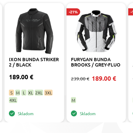
-21%
-
IXON BUNDA STRIKER
FURYGAN BUNDA
2 / BLACK
BROOKS / GREY-FLUO
189.00 €
189.00 €
239.00 €
S
M
L
XL
2XL
3XL
4XL
M
Skladom
Skladom