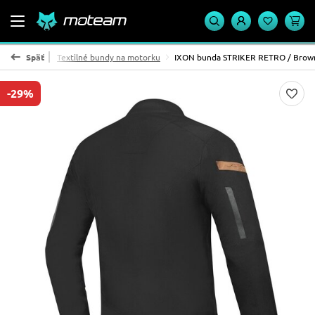
moto bundy
Späť
Textilné bundy na motorku
IXON bunda STRIKER RETRO / Brow
-29%