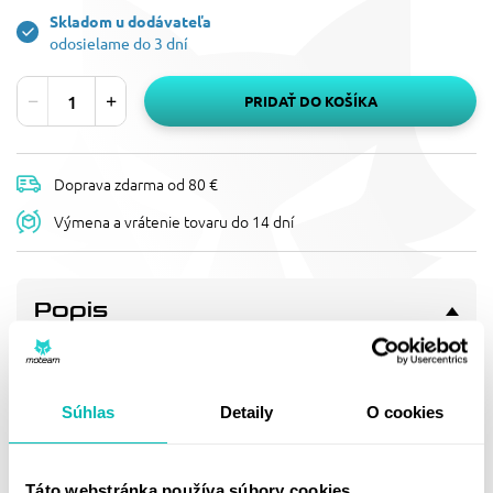
Skladom u dodávateľa
odosielame do 3 dní
PRIDAŤ DO KOŠÍKA
Doprava zdarma od 80 €
Výmena a vrátenie tovaru do 14 dní
Popis
PLYNOVÝ VENTIL TLMIČA
NÁRAZOV K-TECH 211-200-010
M8X1.00 MOSADZ/NIKEL
Súhlas
Detaily
O cookies
POKOVOVANÝ
SHOCK ABSORBER GASSING VALVE M8X1.00P BRASS/NICKEL
PLATED -SHOWA STYLE
Táto webstránka používa súbory cookies