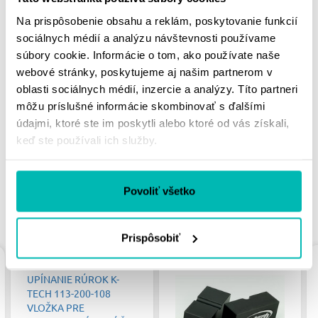
Na prispôsobenie obsahu a reklám, poskytovanie funkcií
Doprava a vrátenie
sociálnych médií a analýzu návštevnosti používame
súbory cookie. Informácie o tom, ako používate naše
webové stránky, poskytujeme aj našim partnerom v
oblasti sociálnych médií, inzercie a analýzy. Títo partneri
MOHLO BY SA VÁM
môžu príslušné informácie skombinovať s ďalšími
PÁČIŤ
údajmi, ktoré ste im poskytli alebo ktoré od vás získali,
keď ste používali ich služby.
Povoliť všetko
PODOBNÉ PRODUKTY
Prispôsobiť