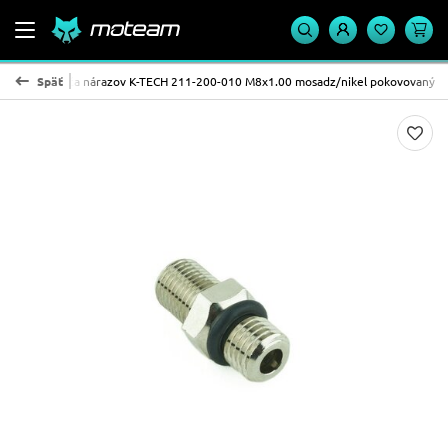
vý ventil tlmiča nárazov K-TECH 211-200-010 M8x1.00 mosadz/nikel pokovovaný
Späť