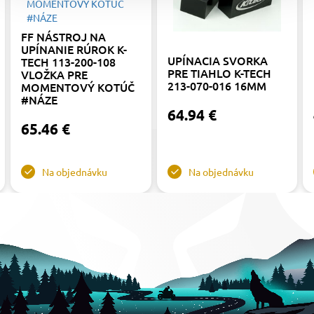
FF NÁSTROJ NA
UPÍNANIE RÚROK K-
UPÍNACIA SVORKA
TECH 113-200-108
PRE TIAHLO K-TECH
VLOŽKA PRE
213-070-016 16MM
MOMENTOVÝ KOTÚČ
#NÁZE
64.94 €
65.46 €
Na objednávku
Na objednávku