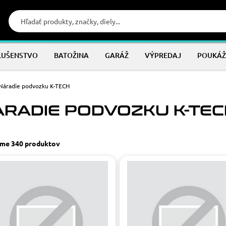
LUŠENSTVO
BATOŽINA
GARÁŽ
VÝPREDAJ
POUKÁŽ
Náradie podvozku K-TECH
RADIE PODVOZKU K-TEC
sme
340 produktov