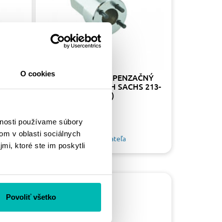
O cookies
CH
ZÁSUVKA NA KOMPENZAČNÝ
VENTIL RCU K-TECH SACHS 213-
020-415 (4 KOLÍKY)
22.40 €
vnosti používame súbory
om v oblasti sociálnych
Skladom u dodávateľa
mi, ktoré ste im poskytli
Povoliť všetko