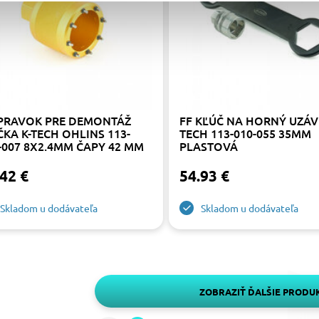
PRAVOK PRE DEMONTÁŽ
FF KĽÚČ NA HORNÝ UZÁV
ČKA K-TECH OHLINS 113-
TECH 113-010-055 35MM
-007 8X2.4MM ČAPY 42 MM
PLASTOVÁ
42 €
54.93 €
Skladom u dodávateľa
Skladom u dodávateľa
ZOBRAZIŤ ĎALŠIE PRODU