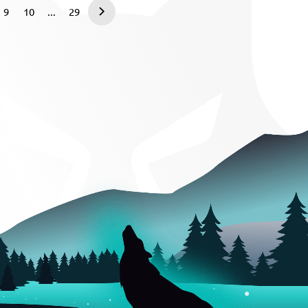
9
10
...
29
Nasledujúca
strana