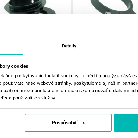
Detaily
 SPRING SEAT
RCU BLADDER TOOL K-TE
LACEMENT K-TECH WP 211-
213-900-085 74MM
-001
98.26 €
bory cookies
50 €
eklám, poskytovanie funkcií sociálnych médií a analýzu návšte
o používate naše webové stránky, poskytujeme aj našim partner
Skladom u dodávateľa
Skladom u dodávateľa
to partneri môžu príslušné informácie skombinovať s ďalšími údaj
ď ste používali ich služby.
Prispôsobiť