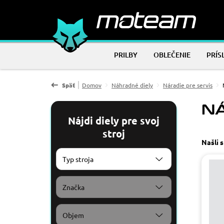
PRILBY
OBLEČENIE
PRÍS
Späť
Domov
Náhradné diely
Náradie pre servis
NÁ
Nájdi diely pre svoj
stroj
Našli 
Typ stroja
Značka
Objem