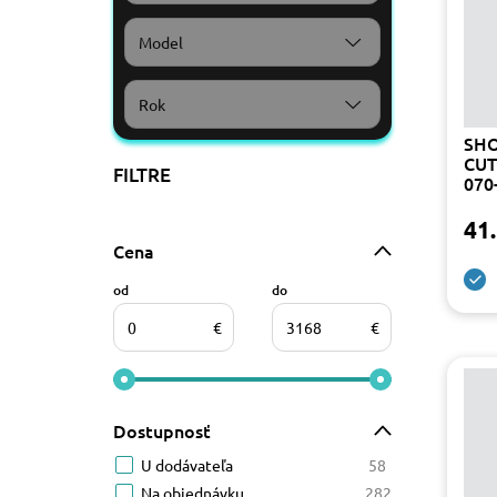
Model
Rok
SHO
CUT
FILTRE
070
41.
Cena
od
do
€
€
Dostupnosť
U dodávateľa
58
Na objednávku
282