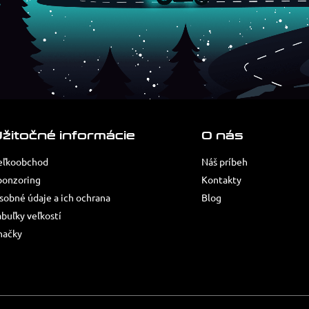
žitočné informácie
O nás
eľkoobchod
Náš príbeh
ponzoring
Kontakty
sobné údaje a ich ochrana
Blog
abuľky veľkostí
načky