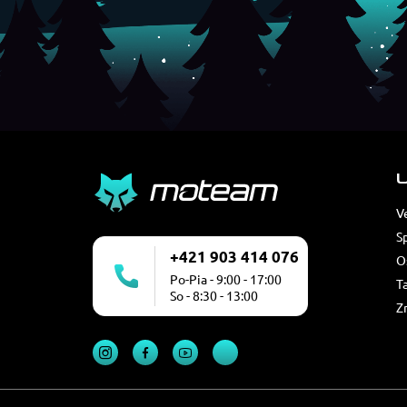
U
V
S
+421 903 414 076
O
Po-Pia - 9:00 - 17:00
T
So - 8:30 - 13:00
Z