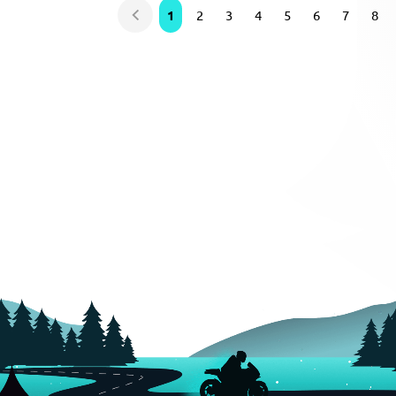
1
2
3
4
5
6
7
8
Predchádzajúca
strana