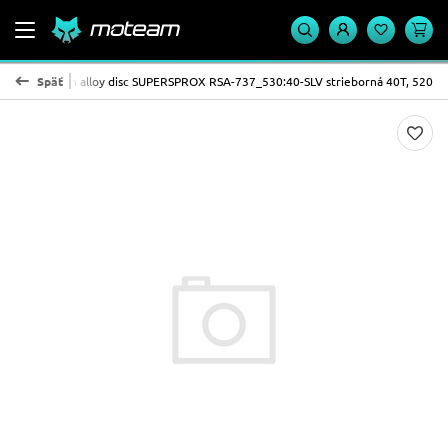
 STEALTH with alloy disc SUPERSPROX RSA-737_530:40-SLV strieborná 40T, 520
Späť