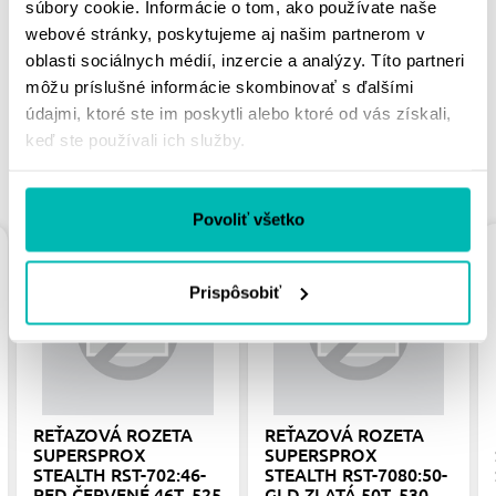
súbory cookie. Informácie o tom, ako používate naše
PÁČIŤ
webové stránky, poskytujeme aj našim partnerom v
oblasti sociálnych médií, inzercie a analýzy. Títo partneri
môžu príslušné informácie skombinovať s ďalšími
údajmi, ktoré ste im poskytli alebo ktoré od vás získali,
keď ste používali ich služby.
PODOBNÉ PRODUKTY
Povoliť všetko
Prispôsobiť
REŤAZOVÁ ROZETA
REŤAZOVÁ ROZETA
SUPERSPROX
SUPERSPROX
STEALTH RST-702:46-
STEALTH RST-7080:50-
RED ČERVENÉ 46T, 525
GLD ZLATÁ 50T, 530