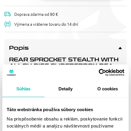
Doprava zdarma od 80 €
Výmena a vrátenie tovaru do 14 dní
Popis
REAR SPROCKET STEALTH WITH
ALLOY DISC SUPERSPROX RSA-
737_530:40-SLV STRIEBORNÁ
40T, 520
Stealth Sprocket with alloy disc
Súhlas
Detaily
O cookies
Doprava a vrátenie
Táto webstránka používa súbory cookies
Na prispôsobenie obsahu a reklám, poskytovanie funkcií
sociálnych médií a analýzu návštevnosti používame
MOHLO BY SA VÁM