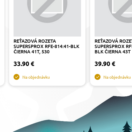
REŤAZOVÁ ROZETA
REŤAZOVÁ ROZE
SUPERSPROX RFE-814:41-BLK
SUPERSPROX RFE
ČIERNA 41T, 530
BLK ČIERNA 43T
33.90 €
39.90 €
Na objednávku
Na objednávku