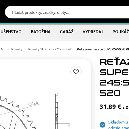
LUŠENSTVO
BATOŽINA
GARÁŽ
VÝPREDAJ
POUKÁŽ
MENE
Rozety
Rozety SUPERSPROX - oceľ
Reťazová rozeta SUPERSPROX RF
REŤA
SUPE
245:5
520
31.89 €
s 
Skladom u
odosielame