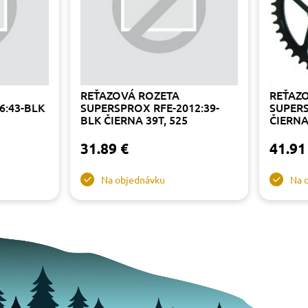
REŤAZOVÁ ROZETA
REŤAZ
6:43-BLK
SUPERSPROX RFE-2012:39-
SUPERS
BLK ČIERNA 39T, 525
ČIERNA
31.89 €
41.91
Na objednávku
Na 