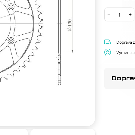
Doprava z
Výmena a 
Doprav