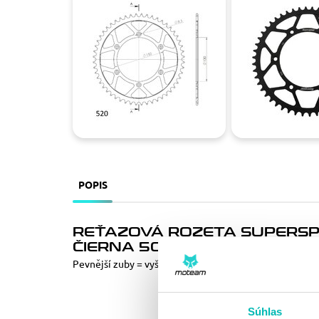
POPIS
REŤAZOVÁ ROZETA SUPERSP
ČIERNA 50T, 520
Pevnější zuby = vyšší životnost řetězové sady až o 10%
Súhlas