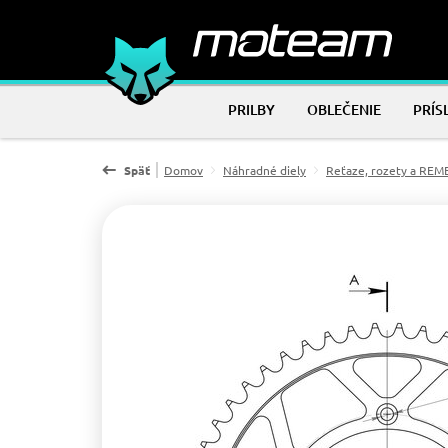
PRILBY
OBLEČENIE
PRÍS
Späť
Domov
Náhradné diely
Reťaze, rozety a RE