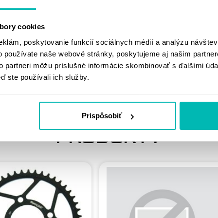
MOHLO BY SA
bory cookies
VÁM PÁČIŤ
eklám, poskytovanie funkcií sociálnych médií a analýzu návšte
o používate naše webové stránky, poskytujeme aj našim partner
to partneri môžu príslušné informácie skombinovať s ďalšími údaj
ď ste používali ich služby.
Prispôsobiť
PODOBNÉ
PRODUKTY