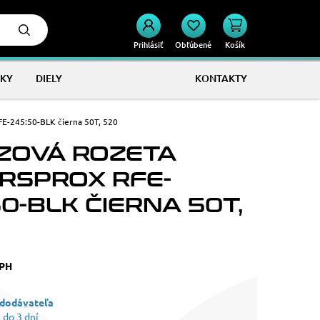
Prihlásiť
Obľúbené
Košík
KY
DIELY
KONTAKTY
E-245:50-BLK čierna 50T, 520
ZOVÁ ROZETA
RSPROX RFE-
0-BLK ČIERNA 50T,
DPH
 dodávateľa
 do 3 dní