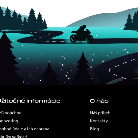
žitočné informácie
O nás
eľkoobchod
Náš príbeh
ponzoring
Kontakty
sobné údaje a ich ochrana
Blog
abuľky veľkostí