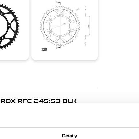
ROX RFE-245:50-BLK
. Rozeta 50z, řetěz 520.
Detaily