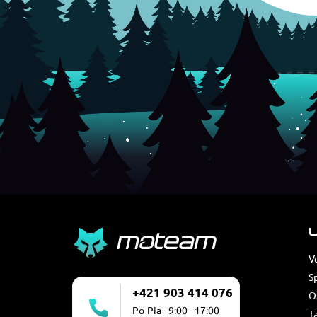
U
V
S
+421 903 414 076
O
Po-Pia - 9:00 - 17:00
T