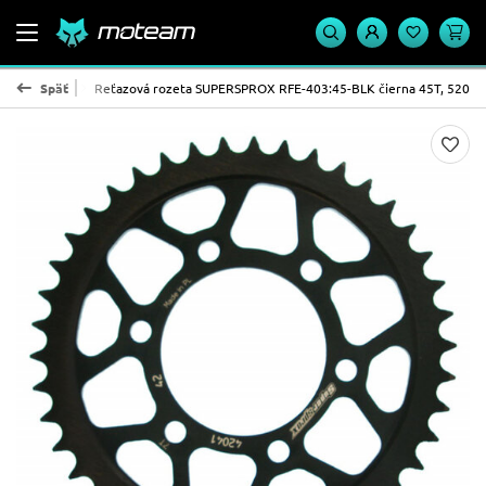
PROX - oceľ
Späť
Reťazová rozeta SUPERSPROX RFE-403:45-BLK čierna 45T, 520