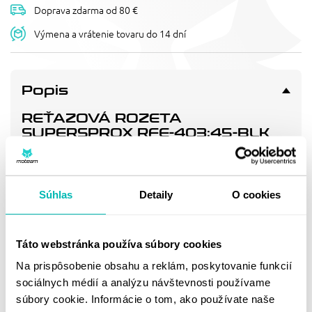
Doprava zdarma od 80 €
Výmena a vrátenie tovaru do 14 dní
Popis
REŤAZOVÁ ROZETA
SUPERSPROX RFE-403:45-BLK
ČIERNA 45T, 520
Pevnější zuby = vyšší životnost řetězové sady až o 10%.
Rozeta 45z, řetěz 520.
Súhlas
Detaily
O cookies
Doprava a vrátenie
Táto webstránka používa súbory cookies
Na prispôsobenie obsahu a reklám, poskytovanie funkcií
MOHLO BY SA VÁM
sociálnych médií a analýzu návštevnosti používame
súbory cookie. Informácie o tom, ako používate naše
PÁČIŤ