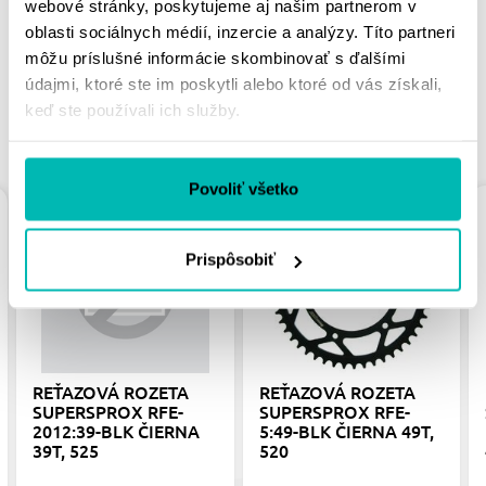
webové stránky, poskytujeme aj našim partnerom v
oblasti sociálnych médií, inzercie a analýzy. Títo partneri
môžu príslušné informácie skombinovať s ďalšími
údajmi, ktoré ste im poskytli alebo ktoré od vás získali,
keď ste používali ich služby.
PODOBNÉ PRODUKTY
Povoliť všetko
Prispôsobiť
REŤAZOVÁ ROZETA
REŤAZOVÁ ROZETA
SUPERSPROX RFE-
SUPERSPROX RFE-
2012:39-BLK ČIERNA
5:49-BLK ČIERNA 49T,
39T, 525
520