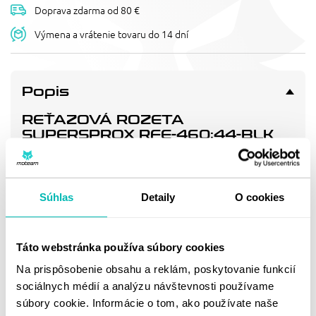
Doprava zdarma od 80 €
Výmena a vrátenie tovaru do 14 dní
Popis
REŤAZOVÁ ROZETA
SUPERSPROX RFE-460:44-BLK
ČIERNA 44T, 520
Pevnější zuby = vyšší životnost řetězové sady až o 10%.
Rozeta 44z, řetěz 520.
Súhlas
Detaily
O cookies
Doprava a vrátenie
Táto webstránka používa súbory cookies
Na prispôsobenie obsahu a reklám, poskytovanie funkcií
MOHLO BY SA VÁM
sociálnych médií a analýzu návštevnosti používame
súbory cookie. Informácie o tom, ako používate naše
PÁČIŤ