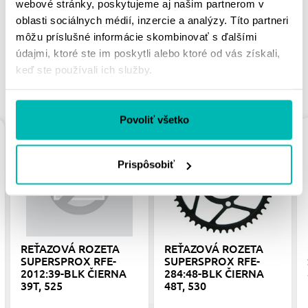
webové stránky, poskytujeme aj našim partnerom v
oblasti sociálnych médií, inzercie a analýzy. Títo partneri
môžu príslušné informácie skombinovať s ďalšími
údajmi, ktoré ste im poskytli alebo ktoré od vás získali,
keď ste používali ich služby.
PODOBNÉ PRODUKTY
Povoliť všetko
Prispôsobiť
REŤAZOVÁ ROZETA
REŤAZOVÁ ROZETA
SUPERSPROX RFE-
SUPERSPROX RFE-
2012:39-BLK ČIERNA
284:48-BLK ČIERNA
39T, 525
48T, 530