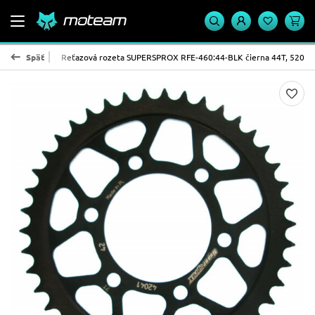
PROX - oceľ
Späť
Reťazová rozeta SUPERSPROX RFE-460:44-BLK čierna 44T, 520