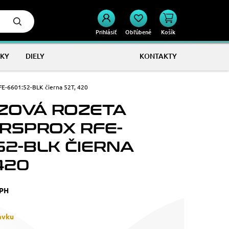
Prihlásiť
Obľúbené
Košík
KY
DIELY
KONTAKTY
E-6601:52-BLK čierna 52T, 420
ZOVÁ ROZETA
RSPROX RFE-
52-BLK ČIERNA
420
DPH
ávku