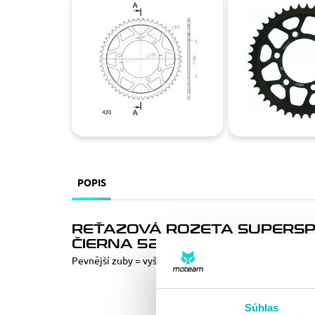
POPIS
REŤAZOVÁ ROZETA SUPERSPR
ČIERNA 52T, 420
Pevnější zuby = vyšší životnost řetězové sady až o 10%
Súhlas