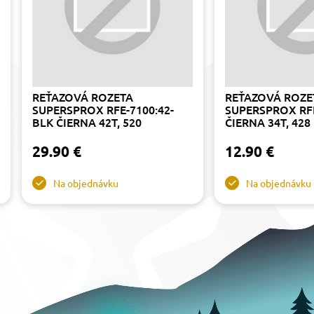
REŤAZOVÁ ROZETA
REŤAZOVÁ ROZE
SUPERSPROX RFE-7100:42-
SUPERSPROX RFE
BLK ČIERNA 42T, 520
ČIERNA 34T, 428
29.90 €
12.90 €
Na objednávku
Na objednávku