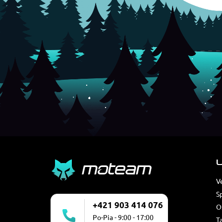
U
V
S
+421 903 414 076
O
Po-Pia - 9:00 - 17:00
T