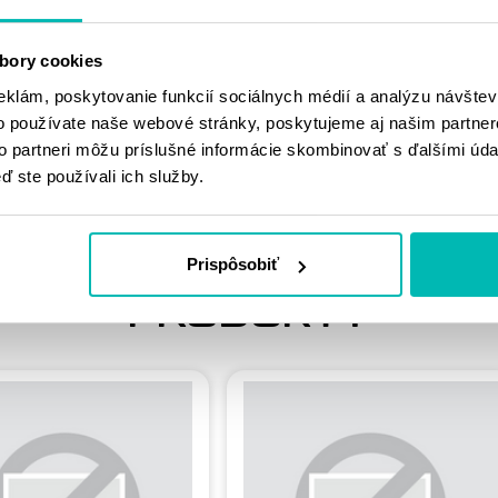
MOHLO BY SA
bory cookies
VÁM PÁČIŤ
eklám, poskytovanie funkcií sociálnych médií a analýzu návšte
o používate naše webové stránky, poskytujeme aj našim partner
to partneri môžu príslušné informácie skombinovať s ďalšími údaj
ď ste používali ich služby.
Prispôsobiť
PODOBNÉ
PRODUKTY