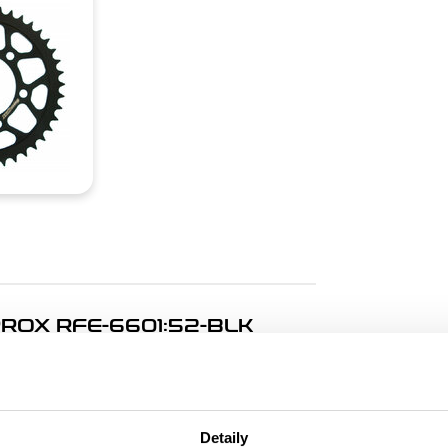
OX RFE-6601:52-BLK
. Rozeta 52z, řetěz 420.
Detaily