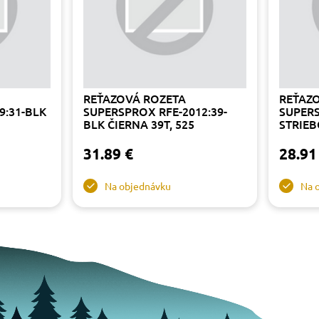
REŤAZOVÁ ROZETA
REŤAZ
9:31-BLK
SUPERSPROX RFE-2012:39-
SUPERS
BLK ČIERNA 39T, 525
STRIEB
31.89 €
28.91
Na objednávku
Na 