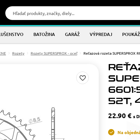
LUŠENSTVO
BATOŽINA
GARÁŽ
VÝPREDAJ
POUKÁŽ
MENE
Rozety
Rozety SUPERSPROX - oceľ
Reťazová rozeta SUPERSPROX RF
REŤA
SUPE
6601:
52T, 
22.90 €
s 
Na objedn