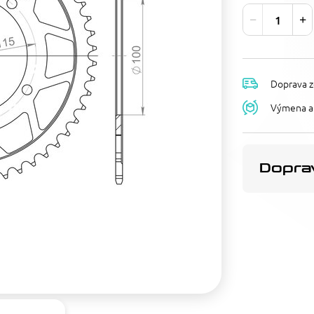
Doprava z
Výmena a 
Doprav