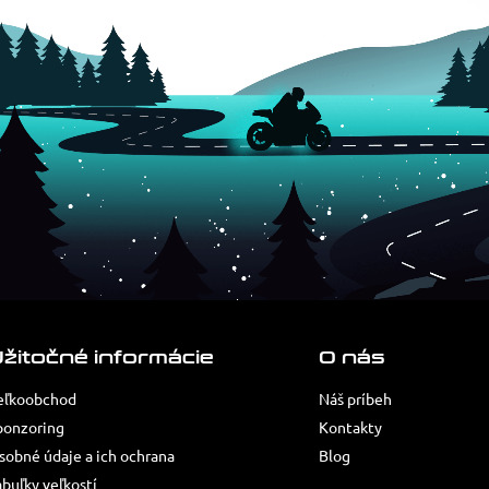
žitočné informácie
O nás
eľkoobchod
Náš príbeh
ponzoring
Kontakty
sobné údaje a ich ochrana
Blog
abuľky veľkostí