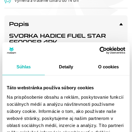
Výmena a vrátenie tovaru do 14 dní
Popis
SVORKA HADICE FUEL STAR
FS00058 4PK
FS013-0029 Clamp refill kit. Contains 4 wire type clamps
7.6mm I.D.
Súhlas
Detaily
O cookies
Doprava a vrátenie
Táto webstránka používa súbory cookies
Na prispôsobenie obsahu a reklám, poskytovanie funkcií
MOHLO BY SA VÁM
sociálnych médií a analýzu návštevnosti používame
PÁČIŤ
súbory cookie. Informácie o tom, ako používate naše
webové stránky, poskytujeme aj našim partnerom v
oblasti sociálnych médií, inzercie a analýzy. Títo partneri