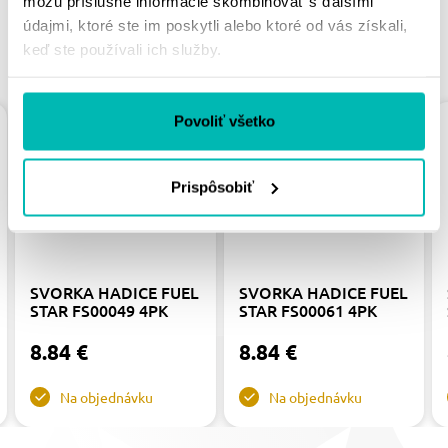
môžu príslušné informácie skombinovať s ďalšími
údajmi, ktoré ste im poskytli alebo ktoré od vás získali,
keď ste používali ich služby.
PODOBNÉ PRODUKTY
Povoliť všetko
Prispôsobiť
SVORKA HADICE FUEL
SVORKA HADICE FUEL
STAR FS00049 4PK
STAR FS00061 4PK
8.84 €
8.84 €
Na objednávku
Na objednávku