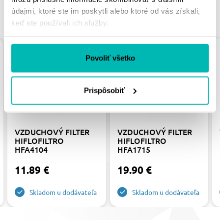
údajmi, ktoré ste im poskytli alebo ktoré od vás získali,
PODOBNÉ PRODUKTY
keď ste používali ich služby.
Povoliť všetko
Prispôsobiť
VZDUCHOVÝ FILTER
VZDUCHOVÝ FILTER
HIFLOFILTRO
HIFLOFILTRO
HFA4104
HFA1715
11.89 €
19.90 €
Skladom u dodávateľa
Skladom u dodávateľa