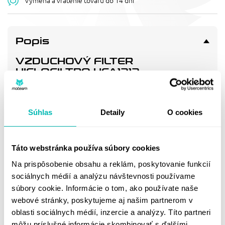
Výmena a vrátenie tovaru do 14 dní
Popis
VZDUCHOVÝ FILTER
HIFLOFILTRO HFA1212
Vzduchový filtr - náhrada OEM ( 17211-KR3-600)
Súhlas
Detaily
O cookies
Doprava a vrátenie
Táto webstránka používa súbory cookies
MOHLO BY SA VÁM
Na prispôsobenie obsahu a reklám, poskytovanie funkcií
PÁČIŤ
sociálnych médií a analýzu návštevnosti používame
súbory cookie. Informácie o tom, ako používate naše
webové stránky, poskytujeme aj našim partnerom v
oblasti sociálnych médií, inzercie a analýzy. Títo partneri
môžu príslušné informácie skombinovať s ďalšími