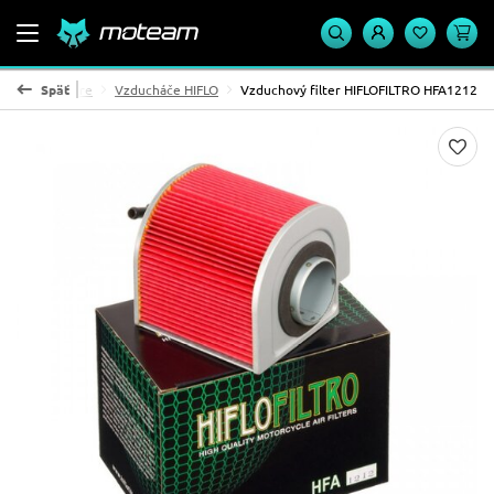
zduchové filtre
Späť
Vzducháče HIFLO
Vzduchový filter HIFLOFILTRO HFA1212