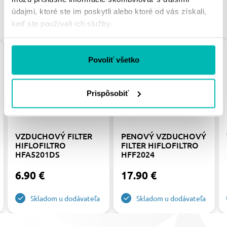
údajmi, ktoré ste im poskytli alebo ktoré od vás získali,
PODOBNÉ PRODUKTY
keď ste používali ich služby.
Povoliť všetko
Prispôsobiť
VZDUCHOVÝ FILTER
PENOVÝ VZDUCHOVÝ
HIFLOFILTRO
FILTER HIFLOFILTRO
HFA5201DS
HFF2024
6.90 €
17.90 €
Skladom u dodávateľa
Skladom u dodávateľa