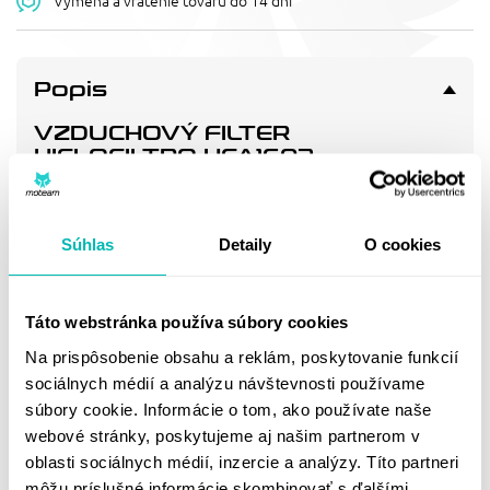
Výmena a vrátenie tovaru do 14 dní
Popis
VZDUCHOVÝ FILTER
HIFLOFILTRO HFA1603
Vzduchový filtr - náhrada OEM (17210-MBW-000)
Súhlas
Detaily
O cookies
Doprava a vrátenie
Táto webstránka používa súbory cookies
MOHLO BY SA VÁM
Na prispôsobenie obsahu a reklám, poskytovanie funkcií
PÁČIŤ
sociálnych médií a analýzu návštevnosti používame
súbory cookie. Informácie o tom, ako používate naše
webové stránky, poskytujeme aj našim partnerom v
oblasti sociálnych médií, inzercie a analýzy. Títo partneri
môžu príslušné informácie skombinovať s ďalšími