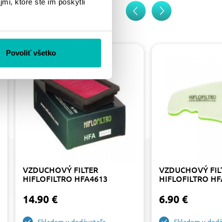
mi, ktoré ste im poskytli
Povoliť všetko
VZDUCHOVÝ FILTER
VZDUCHOVÝ FIL
HIFLOFILTRO HFA4613
HIFLOFILTRO H
14.90 €
6.90 €
Skladom u dodávateľa
Skladom u dodá