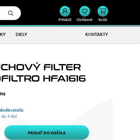
Prihlásiť
Obľúbené
Košík
KY
DIELY
KONTAKTY
CHOVÝ FILTER
FILTRO HFA1616
DPH
 dodávateľa
 do 3 dní
PRIDAŤ DO KOŠÍKA