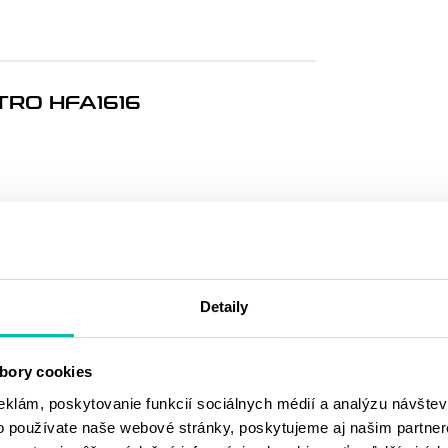
TRO HFA1616
MOHLO BY SA
VÁM PÁČIŤ
Detaily
bory cookies
eklám, poskytovanie funkcií sociálnych médií a analýzu návšte
o používate naše webové stránky, poskytujeme aj našim partner