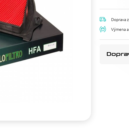
Doprava z
Výmena a 
Doprav