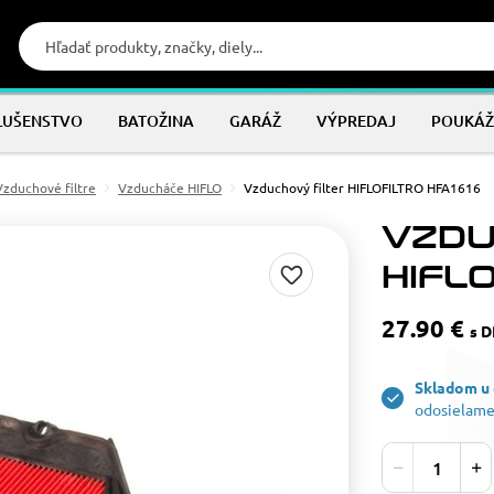
LUŠENSTVO
BATOŽINA
GARÁŽ
VÝPREDAJ
POUKÁŽ
Vzduchové filtre
Vzducháče HIFLO
Vzduchový filter HIFLOFILTRO HFA1616
VZDU
HIFLO
27.90 €
s 
Skladom u
odosielame