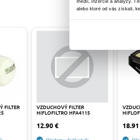
médií, inzercie a analýzy. Tí
alebo ktoré od vás získali, ke
 FILTER
VZDUCHOVÝ FILTER
VZDUC
25
HIFLOFILTRO HFA4115
HIFLOF
12.90 €
18.91
ľa
Skladom u dodávateľa
Skl