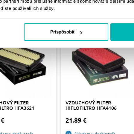
PODOBNÉ
to partneri môžu príslušné informácie skombinovať s ďalšími údaj
ď ste používali ich služby.
PRODUKTY
Prispôsobiť
HOVÝ FILTER
VZDUCHOVÝ FILTER
ILTRO HFA3621
HIFLOFILTRO HFA4106
 €
21.89 €
adom u dodávateľa
Skladom u dodávateľa