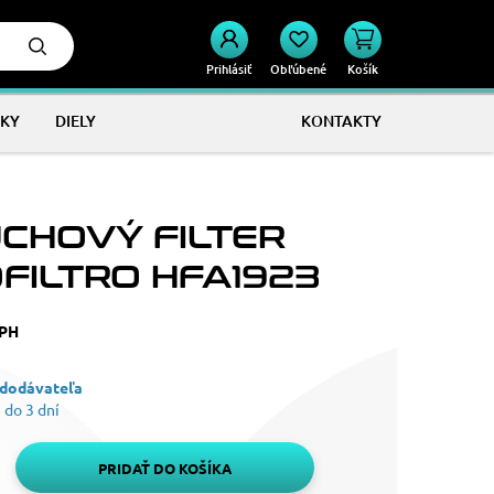
Prihlásiť
Obľúbené
Košík
KY
DIELY
KONTAKTY
CHOVÝ FILTER
OFILTRO HFA1923
DPH
 dodávateľa
 do 3 dní
PRIDAŤ DO KOŠÍKA