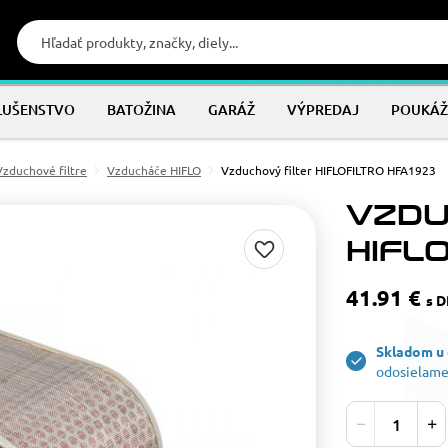
LUŠENSTVO
BATOŽINA
GARÁŽ
VÝPREDAJ
POUKÁŽ
Vzduchové filtre
Vzducháče HIFLO
Vzduchový filter HIFLOFILTRO HFA1923
VZDU
HIFL
41.91 €
s 
Skladom u
odosielame