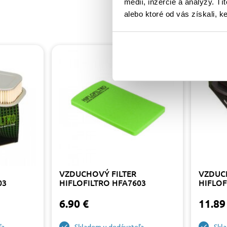
médií, inzercie a analýzy. Tí
alebo ktoré od vás získali, ke
VZDUCHOVÝ FILTER
VZDUC
03
HIFLOFILTRO HFA7603
HIFLOF
6.90 €
11.89
ľa
Skladom u dodávateľa
Skl