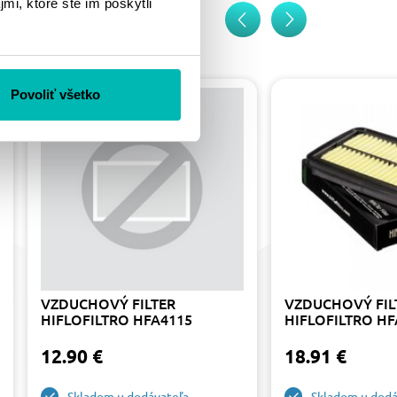
mi, ktoré ste im poskytli
Povoliť všetko
VZDUCHOVÝ FILTER
VZDUCHOVÝ FIL
HIFLOFILTRO HFA4115
HIFLOFILTRO HF
12.90 €
18.91 €
Skladom u dodávateľa
Skladom u dodá