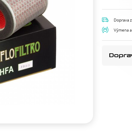
Doprava z
Výmena a 
Doprav