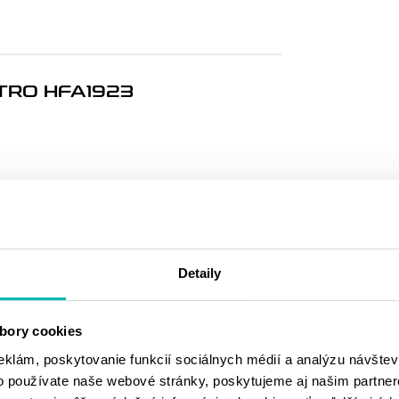
TRO HFA1923
MOHLO BY SA
VÁM PÁČIŤ
Detaily
bory cookies
eklám, poskytovanie funkcií sociálnych médií a analýzu návšte
o používate naše webové stránky, poskytujeme aj našim partner