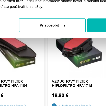
PODOBNÉ
to partneri môžu príslušné informácie skombinovať s ďalšími údaj
ď ste používali ich služby.
PRODUKTY
Prispôsobiť
HOVÝ FILTER
VZDUCHOVÝ FILTER
ILTRO HFA4104
HIFLOFILTRO HFA1715
 €
19.90 €
adom u dodávateľa
Skladom u dodávateľa