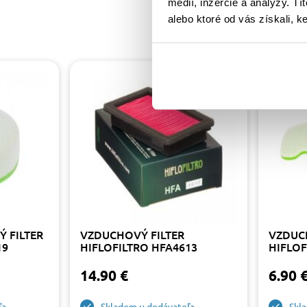
médií, inzercie a analýzy. Tí
alebo ktoré od vás získali, ke
 FILTER
VZDUCHOVÝ FILTER
VZDUC
19
HIFLOFILTRO HFA4613
HIFLOF
14.90 €
6.90 
ľa
Skladom u dodávateľa
Skl