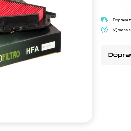
Doprava z
Výmena a 
Doprav