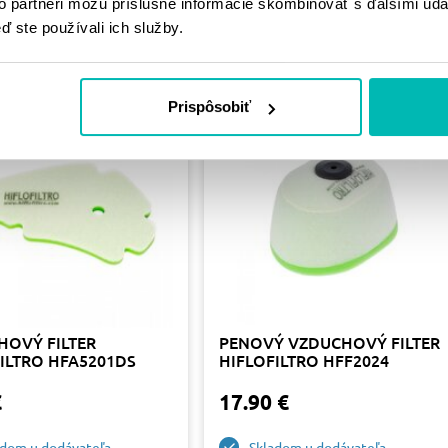
PODOBNÉ
to partneri môžu príslušné informácie skombinovať s ďalšími údaj
ď ste používali ich služby.
PRODUKTY
Prispôsobiť
HOVÝ FILTER
PENOVÝ VZDUCHOVÝ FILTER
ILTRO HFA5201DS
HIFLOFILTRO HFF2024
€
17.90 €
adom u dodávateľa
Skladom u dodávateľa