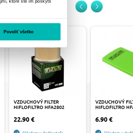
mi, ktoré ste im poskytli
Povoliť všetko
VZDUCHOVÝ FILTER
VZDUCHOVÝ FIL
HIFLOFILTRO HFA2802
HIFLOFILTRO HF
22.90 €
6.90 €
Skladom u dodávateľa
Skladom u dodá