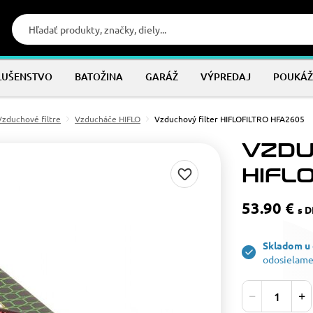
LUŠENSTVO
BATOŽINA
GARÁŽ
VÝPREDAJ
POUKÁŽ
Vzduchové filtre
Vzducháče HIFLO
Vzduchový filter HIFLOFILTRO HFA2605
VZDU
HIFL
53.90 €
s 
Skladom u
odosielame