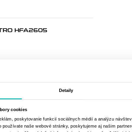
LTRO HFA2605
MOHLO BY SA
VÁM PÁČIŤ
Detaily
bory cookies
eklám, poskytovanie funkcií sociálnych médií a analýzu návšte
o používate naše webové stránky, poskytujeme aj našim partner