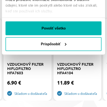
údajmi, ktoré ste im poskytli alebo ktoré od vás získali,
PODOBNÉ PRODUKTY
keď ste používali ich služby.
Povoliť všetko
Prispôsobiť
VZDUCHOVÝ FILTER
VZDUCHOVÝ FILTER
HIFLOFILTRO
HIFLOFILTRO
HFA7603
HFA4104
6.90 €
11.89 €
Skladom u dodávateľa
Skladom u dodávateľa