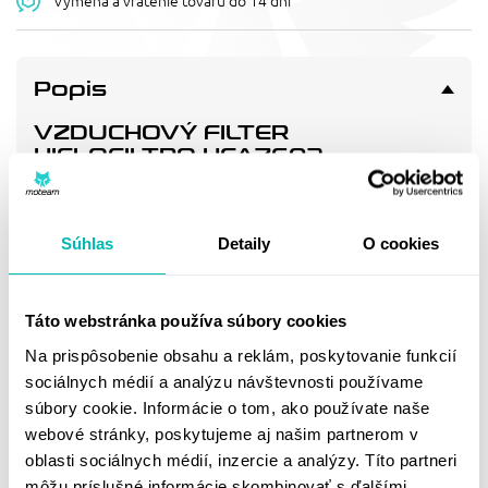
Výmena a vrátenie tovaru do 14 dní
Popis
VZDUCHOVÝ FILTER
HIFLOFILTRO HFA7602
Vzduchový filtr - náhrada OEM (13717659972)
Súhlas
Detaily
O cookies
Doprava a vrátenie
Táto webstránka používa súbory cookies
MOHLO BY SA VÁM
Na prispôsobenie obsahu a reklám, poskytovanie funkcií
PÁČIŤ
sociálnych médií a analýzu návštevnosti používame
súbory cookie. Informácie o tom, ako používate naše
webové stránky, poskytujeme aj našim partnerom v
oblasti sociálnych médií, inzercie a analýzy. Títo partneri
môžu príslušné informácie skombinovať s ďalšími