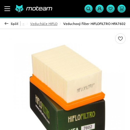
zduchové filtre
Späť
Vzducháče HIFLO
Vzduchový filter HIFLOFILTRO HFA7602