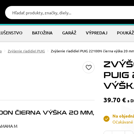
LUŠENSTVO
BATOŽINA
GARÁŽ
VÝPREDAJ
POUKÁŽ
vo
Zvýšenie riadidiel PUIG
Zvýšenie riadidiel PUIG 22100N čierna výška 20 m
ZVÝŠE
PUIG
VÝŠK
39.70 €
s 
100N ČIERNA VÝŠKA 20 MM,
Na objedn
Očakávané 
YAMAHA M