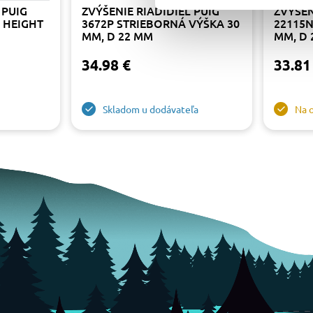
 PUIG
ZVÝŠENIE RIADIDIEL PUIG
ZVÝŠEN
 HEIGHT
3672P STRIEBORNÁ VÝŠKA 30
22115N
MM, D 22 MM
MM, D 
34.98 €
33.81
Skladom u dodávateľa
Na 