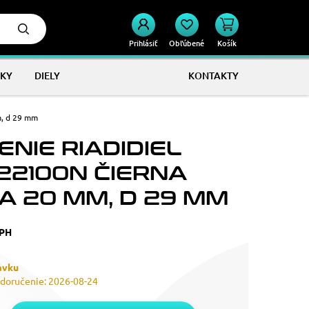
Prihlásiť
Obľúbené
Košík
KY
DIELY
KONTAKTY
m, d 29 mm
NIE RIADIDIEL
 22100N ČIERNA
A 20 MM, D 29 MM
DPH
ávku
doručenie: 2026-08-24