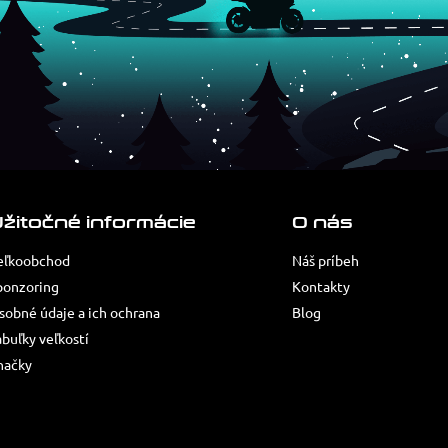
žitočné informácie
O nás
eľkoobchod
Náš príbeh
ponzoring
Kontakty
sobné údaje a ich ochrana
Blog
abuľky veľkostí
načky