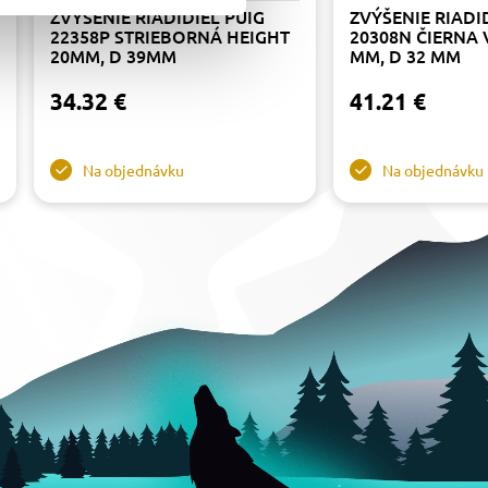
ZVÝŠENIE RIADIDIEL PUIG
ZVÝŠENIE RIADI
22358P STRIEBORNÁ HEIGHT
20308N ČIERNA 
20MM, D 39MM
MM, D 32 MM
34.32 €
41.21 €
Na objednávku
Na objednávku