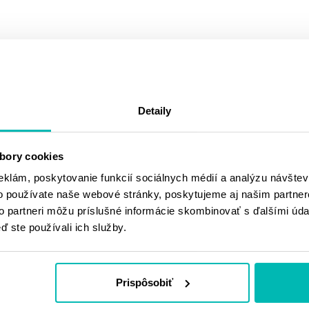
PODOBNÉ
PRODUKTY
Detaily
bory cookies
eklám, poskytovanie funkcií sociálnych médií a analýzu návšte
o používate naše webové stránky, poskytujeme aj našim partner
to partneri môžu príslušné informácie skombinovať s ďalšími údaj
ď ste používali ich služby.
Prispôsobiť