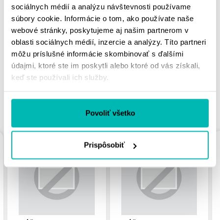
sociálnych médií a analýzu návštevnosti používame
súbory cookie. Informácie o tom, ako používate naše
MOHLO BY SA VÁM
webové stránky, poskytujeme aj našim partnerom v
PÁČIŤ
oblasti sociálnych médií, inzercie a analýzy. Títo partneri
môžu príslušné informácie skombinovať s ďalšími
údajmi, ktoré ste im poskytli alebo ktoré od vás získali,
keď ste používali ich služby.
PODOBNÉ PRODUKTY
Povoliť všetko
Prispôsobiť