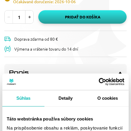
Očakávané doručenie: 2026-10-06
PRIDAŤ DO KOŠÍKA
Doprava zdarma od 80 €
Výmena a vrátenie tovaru do 14 dní
Popis
ZVÝŠENIE RIADIDIEL PUIG
PULLBACK 21751P STRIEBORNÁ
HEIGHT 25MM, D 29MM
Súhlas
Detaily
O cookies
RISER PULLBACK HANDLEBAR HEIGHT 25MM DIAM.29MM
Táto webstránka používa súbory cookies
Doprava a vrátenie
Na prispôsobenie obsahu a reklám, poskytovanie funkcií