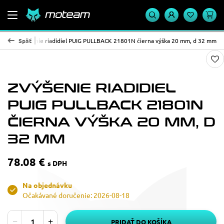
PUIG
Späť
Zvýšenie riadidiel PUIG PULLBACK 21801N čierna výška 20 mm, d 32 mm
ZVÝŠENIE RIADIDIEL
PUIG PULLBACK 21801N
ČIERNA VÝŠKA 20 MM, D
32 MM
78.08 €
s DPH
Na objednávku
Očakávané doručenie: 2026-08-18
PRIDAŤ DO KOŠÍKA