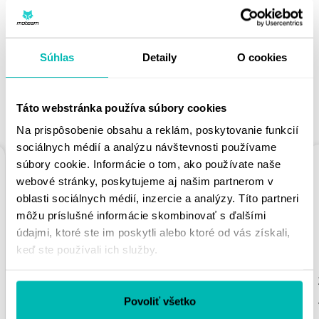
PÁČIŤ
Súhlas
Detaily
O cookies
Táto webstránka používa súbory cookies
PODOBNÉ PRODUKTY
Na prispôsobenie obsahu a reklám, poskytovanie funkcií
sociálnych médií a analýzu návštevnosti používame
súbory cookie. Informácie o tom, ako používate naše
webové stránky, poskytujeme aj našim partnerom v
oblasti sociálnych médií, inzercie a analýzy. Títo partneri
môžu príslušné informácie skombinovať s ďalšími
údajmi, ktoré ste im poskytli alebo ktoré od vás získali,
keď ste používali ich služby.
ZVÝŠENIE RIADIDIEL
ZVÝŠENIE RIADIDIEL
PUIG PULLBACK
PUIG 22529N ČIERNA
Povoliť všetko
21882N ČIERNA
VÝŠKA 20 MM, D 29
HEIGHT 20MM, D
MM