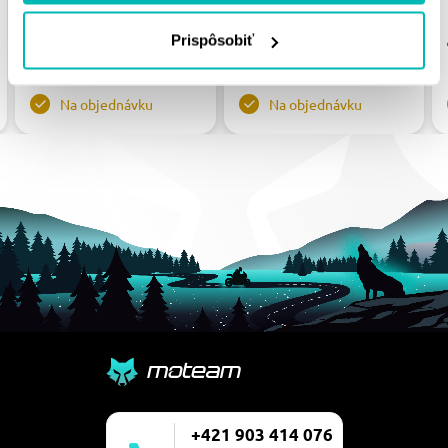
32MM, BACK 16MM
34.35 €
Prispôsobiť
77.83 €
Na objednávku
Na objednávku
+421 903 414 076