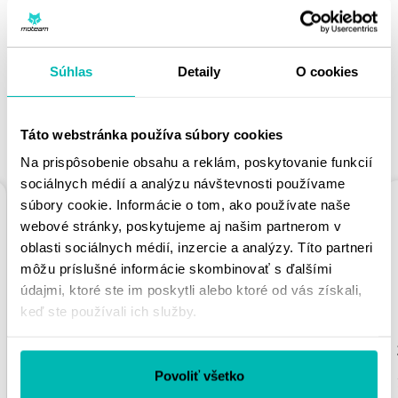
PÁČIŤ
Súhlas
Detaily
O cookies
Táto webstránka používa súbory cookies
PODOBNÉ PRODUKTY
Na prispôsobenie obsahu a reklám, poskytovanie funkcií
sociálnych médií a analýzu návštevnosti používame
súbory cookie. Informácie o tom, ako používate naše
webové stránky, poskytujeme aj našim partnerom v
oblasti sociálnych médií, inzercie a analýzy. Títo partneri
môžu príslušné informácie skombinovať s ďalšími
údajmi, ktoré ste im poskytli alebo ktoré od vás získali,
keď ste používali ich služby.
ZVÝŠENIE RIADIDIEL
ZVÝŠENIE RIADIDIEL
PUIG 21486P
PUIG PULLBACK
Povoliť všetko
STRIEBORNÁ
22180N ČIERNA
VÝŠKA 20 MM, D 29