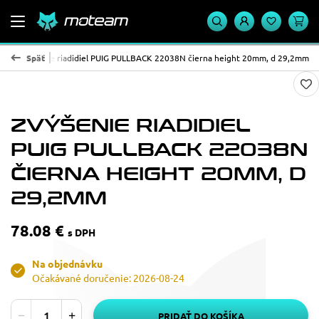
IG
Zvýšenie riadidiel PUIG PULLBACK 22038N čierna height 20mm, d 29,2mm
Späť
ZVÝŠENIE RIADIDIEL
PUIG PULLBACK 22038N
ČIERNA HEIGHT 20MM, D
29,2MM
78.08 €
s DPH
Na objednávku
Očakávané doručenie: 2026-08-24
PRIDAŤ DO KOŠÍKA