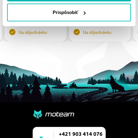
MM
41.21 €
Prispôsobiť
78.08 €
Na objednávku
Na objednávku
+421 903 414 076