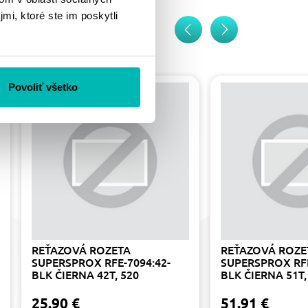
mi, ktoré ste im poskytli
Povoliť všetko
REŤAZOVÁ ROZETA
REŤAZOVÁ ROZE
SUPERSPROX RFE-7094:42-
SUPERSPROX RFE
BLK ČIERNA 42T, 520
BLK ČIERNA 51T,
25.90 €
51.91 €