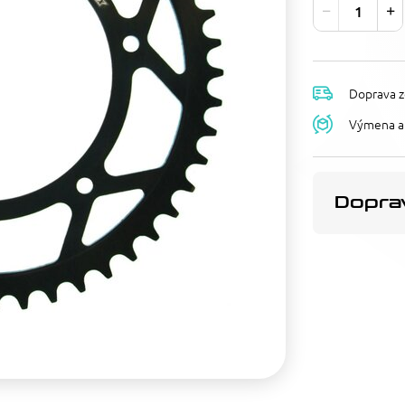
Doprava z
Výmena a 
Doprav