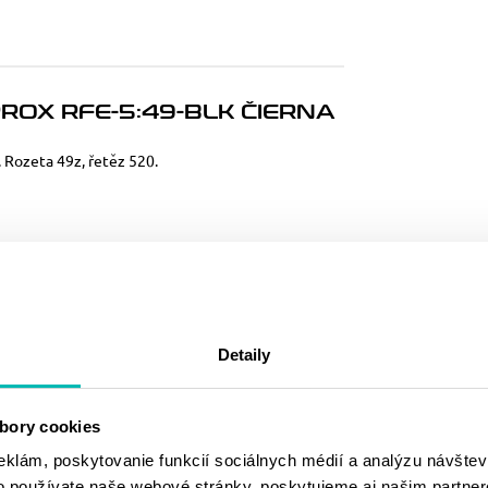
OX RFE-5:49-BLK ČIERNA
. Rozeta 49z, řetěz 520.
MOHLO BY SA
VÁM PÁČIŤ
Detaily
bory cookies
eklám, poskytovanie funkcií sociálnych médií a analýzu návšte
o používate naše webové stránky, poskytujeme aj našim partner