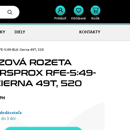
Prihlásiť
Obľúbené
Košík
KY
DIELY
KONTAKTY
E-5:49-BLK čierna 49T, 520
ZOVÁ ROZETA
RSPROX RFE-5:49-
IERNA 49T, 520
DPH
 dodávateľa
 do 3 dní