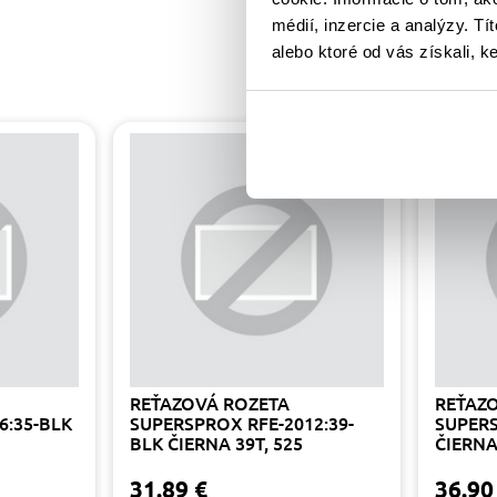
médií, inzercie a analýzy. Tí
alebo ktoré od vás získali, ke
REŤAZOVÁ ROZETA
REŤAZ
6:35-BLK
SUPERSPROX RFE-2012:39-
SUPERS
BLK ČIERNA 39T, 525
ČIERNA
31.89 €
36.90