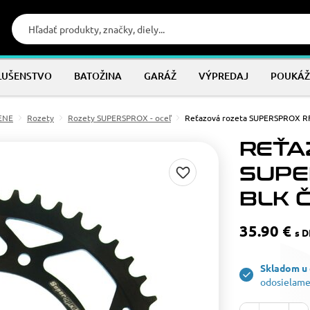
LUŠENSTVO
BATOŽINA
GARÁŽ
VÝPREDAJ
POUKÁŽ
MENE
Rozety
Rozety SUPERSPROX - oceľ
Reťazová rozeta SUPERSPROX RF
REŤA
SUPE
BLK Č
35.90 €
s 
Skladom u
odosielame