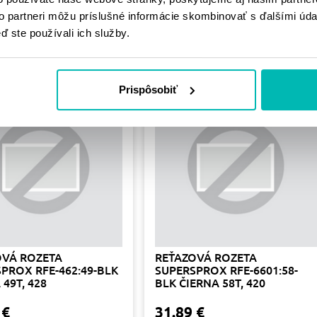
PODOBNÉ
to partneri môžu príslušné informácie skombinovať s ďalšími údaj
ď ste používali ich služby.
PRODUKTY
Prispôsobiť
OVÁ ROZETA
REŤAZOVÁ ROZETA
PROX RFE-462:49-BLK
SUPERSPROX RFE-6601:58-
 49T, 428
BLK ČIERNA 58T, 420
 €
31.89 €