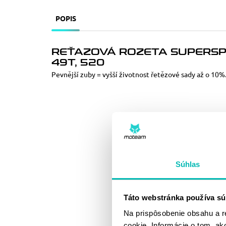
POPIS
REŤAZOVÁ ROZETA SUPERSPR
49T, 520
Pevnější zuby = vyšší životnost řetězové sady až o 10%
Súhlas
Táto webstránka používa sú
Na prispôsobenie obsahu a r
cookie. Informácie o tom, ak