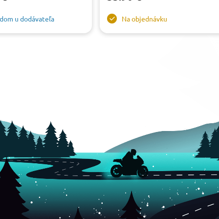
adom u dodávateľa
Na objednávku