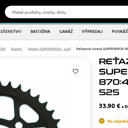
LUŠENSTVO
BATOŽINA
GARÁŽ
VÝPREDAJ
POUKÁŽ
MENE
Rozety
Rozety SUPERSPROX - oceľ
Reťazová rozeta SUPERSPROX RF
REŤA
SUPE
870:4
525
33.90 €
s 
Na objedn