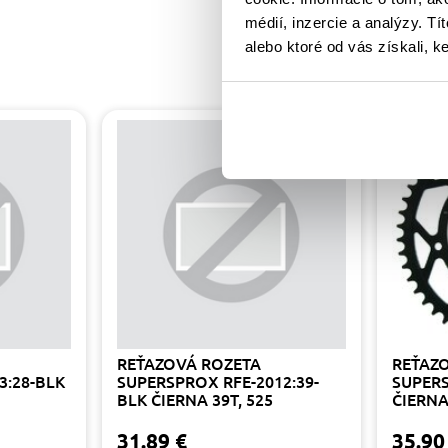
médií, inzercie a analýzy. Tí
alebo ktoré od vás získali, ke
REŤAZOVÁ ROZETA
REŤAZ
3:28-BLK
SUPERSPROX RFE-2012:39-
SUPERS
BLK ČIERNA 39T, 525
ČIERNA
31.89 €
35.90