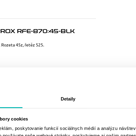
ROX RFE-870:45-BLK
. Rozeta 45z, řetěz 525.
MOHLO BY SA
VÁM PÁČIŤ
Detaily
bory cookies
eklám, poskytovanie funkcií sociálnych médií a analýzu návšte
o používate naše webové stránky, poskytujeme aj našim partner