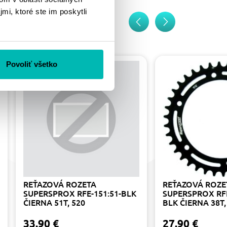
mi, ktoré ste im poskytli
Povoliť všetko
REŤAZOVÁ ROZETA
REŤAZOVÁ ROZE
SUPERSPROX RFE-151:51-BLK
SUPERSPROX RFE
ČIERNA 51T, 520
BLK ČIERNA 38T,
33.90 €
27.90 €