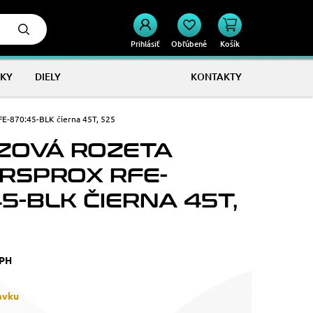
Prihlásiť
Obľúbené
Košík
KY
DIELY
KONTAKTY
E-870:45-BLK čierna 45T, 525
ZOVÁ ROZETA
RSPROX RFE-
5-BLK ČIERNA 45T,
DPH
ávku