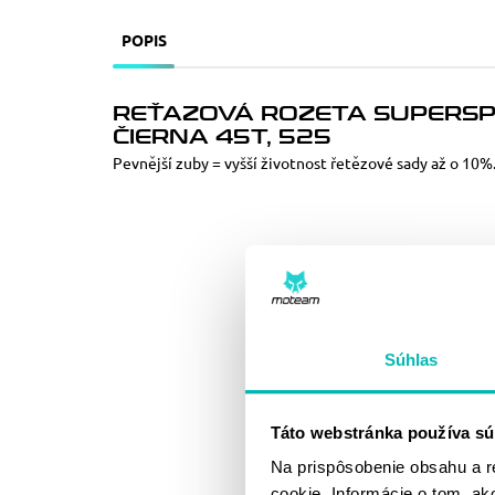
POPIS
REŤAZOVÁ ROZETA SUPERSP
ČIERNA 45T, 525
Pevnější zuby = vyšší životnost řetězové sady až o 10%
Súhlas
Táto webstránka používa sú
Na prispôsobenie obsahu a r
cookie. Informácie o tom, ak