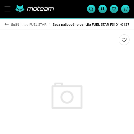
alivových ventilov FUEL STAR
Späť
Sada palivového ventilu FUEL STAR FS101-0127