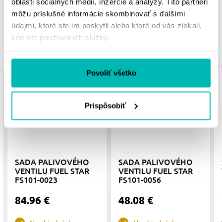
oblasti sociálnych médií, inzercie a analýzy. Títo partneri
môžu príslušné informácie skombinovať s ďalšími
údajmi, ktoré ste im poskytli alebo ktoré od vás získali,
keď ste používali ich služby.
PODOBNÉ PRODUKTY
Povoliť všetko
Prispôsobiť
SADA PALIVOVÉHO
SADA PALIVOVÉHO
VENTILU FUEL STAR
VENTILU FUEL STAR
FS101-0023
FS101-0056
84.96 €
48.08 €