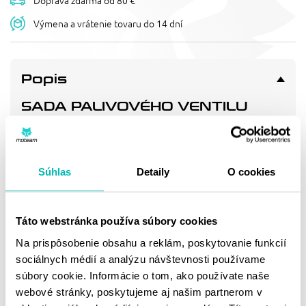
Doprava zdarma od 80 €
Výmena a vrátenie tovaru do 14 dní
Popis
SADA PALIVOVÉHO VENTILU
FUEL STAR FS101-0127
Replacement fuel valve kit. Includes: fuel valve, fuel line,
clamps, screws where applicable.
Súhlas
Detaily
O cookies
Doprava a vrátenie
Táto webstránka používa súbory cookies
Na prispôsobenie obsahu a reklám, poskytovanie funkcií
MOHLO BY SA VÁM
sociálnych médií a analýzu návštevnosti používame
PÁČIŤ
súbory cookie. Informácie o tom, ako používate naše
webové stránky, poskytujeme aj našim partnerom v