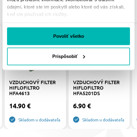
údajmi, ktoré ste im poskytli alebo ktoré od vás získali,
PODOBNÉ PRODUKTY
keď ste používali ich služby.
Povoliť všetko
Prispôsobiť
VZDUCHOVÝ FILTER
VZDUCHOVÝ FILTER
HIFLOFILTRO
HIFLOFILTRO
HFA4613
HFA5201DS
14.90 €
6.90 €
Skladom u dodávateľa
Skladom u dodávateľa