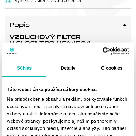
Výmena a vrátenie tovaru do 14 dní
Popis
VZDUCHOVÝ FILTER
HIFLOFILTRO HFA4504
Vzduchový filtr - náhrada OEM (4U8-14451-00)
Súhlas
Detaily
O cookies
Doprava a vrátenie
Táto webstránka používa súbory cookies
MOHLO BY SA VÁM
Na prispôsobenie obsahu a reklám, poskytovanie funkcií
PÁČIŤ
sociálnych médií a analýzu návštevnosti používame
súbory cookie. Informácie o tom, ako používate naše
webové stránky, poskytujeme aj našim partnerom v
oblasti sociálnych médií, inzercie a analýzy. Títo partneri
môžu príslušné informácie skombinovať s ďalšími