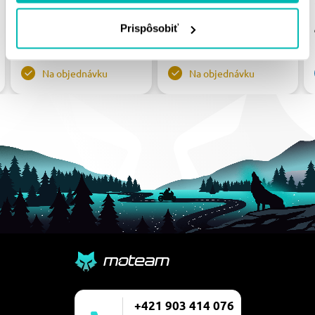
29MM, BACK 16MM
34.32 €
Prispôsobiť
78.08 €
Na objednávku
Na objednávku
+421 903 414 076