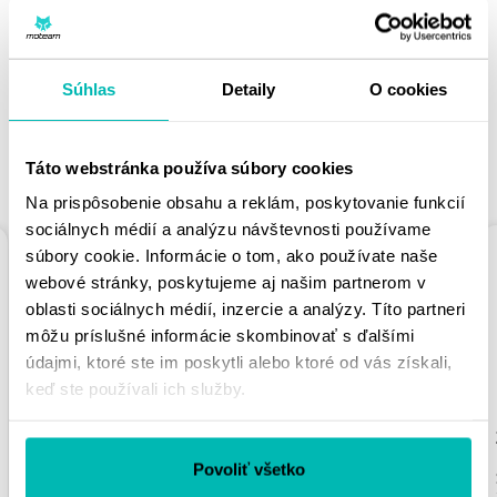
PÁČIŤ
Súhlas
Detaily
O cookies
Táto webstránka používa súbory cookies
PODOBNÉ PRODUKTY
Na prispôsobenie obsahu a reklám, poskytovanie funkcií
sociálnych médií a analýzu návštevnosti používame
súbory cookie. Informácie o tom, ako používate naše
webové stránky, poskytujeme aj našim partnerom v
oblasti sociálnych médií, inzercie a analýzy. Títo partneri
môžu príslušné informácie skombinovať s ďalšími
údajmi, ktoré ste im poskytli alebo ktoré od vás získali,
keď ste používali ich služby.
ZVÝŠENIE RIADIDIEL
ZVÝŠENIE RIADIDIEL
PUIG 22037P
PUIG PULLBACK
Povoliť všetko
STRIEBORNÁ HEIGHT
22360N ČIERNA
20MM, D 29,2MM
HEIGHT 25MM, D