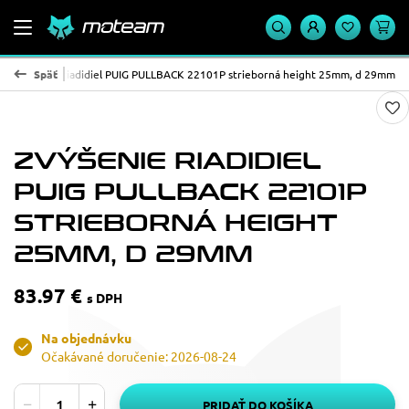
Zvýšenie riadidiel PUIG PULLBACK 22101P strieborná height 25mm, d 29mm
Späť
ZVÝŠENIE RIADIDIEL
PUIG PULLBACK 22101P
STRIEBORNÁ HEIGHT
25MM, D 29MM
83.97 €
s DPH
Na objednávku
Očakávané doručenie: 2026-08-24
PRIDAŤ DO KOŠÍKA